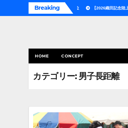
内
Breaking
点で世界シーズントップリスト2位
【2026織田記念陸上】男子11
容
を
ス
キ
ッ
プ
HOME
CONCEPT
カテゴリー:
男子長距離