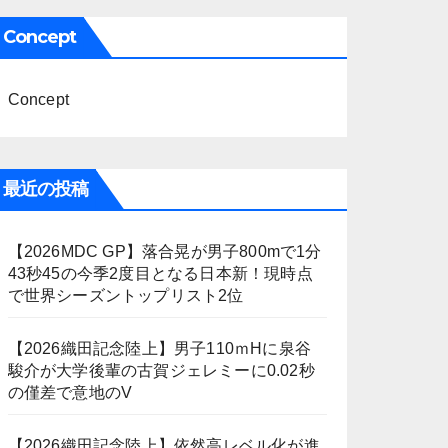
Concept
Concept
最近の投稿
【2026MDC GP】落合晃が男子800mで1分
43秒45の今季2度目となる日本新！現時点
で世界シーズントップリスト2位
【2026織田記念陸上】男子110ｍHに泉谷
駿介が大学後輩の古賀ジェレミーに0.02秒
の僅差で意地のV
【2026織田記念陸上】依然高レベル化が進