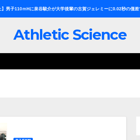
0ｍHに泉谷駿介が大学後輩の古賀ジェレミーに0.02秒の僅差で意地のV
Athletic Science