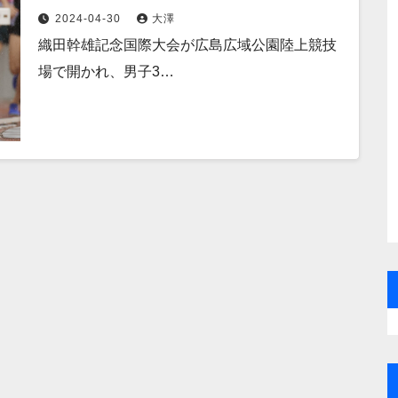
で制する
2024-04-30
大澤
織田幹雄記念国際大会が広島広域公園陸上競技
場で開かれ、男子3…