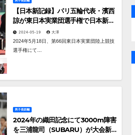
男子長距離
【日本新記録】パリ五輪代表・濱西
諒が東日本実業団選手権で日本新記
録を樹立
2024-05-19
大澤
2024年5月18日、第66回東日本実業団陸上競技
選手権にて…
男子長距離
2024年の織田記念にて3000m障害
を三浦龍司（SUBARU）が大会新