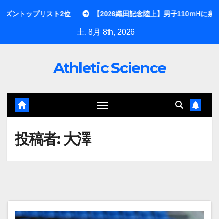
内
【2026織田記念陸上】男子110ｍHに泉谷駿介が大学後輩の古賀
容
土. 8月 8th, 2026
を
ス
Athletic Science
キ
ッ
プ
投稿者:
大澤