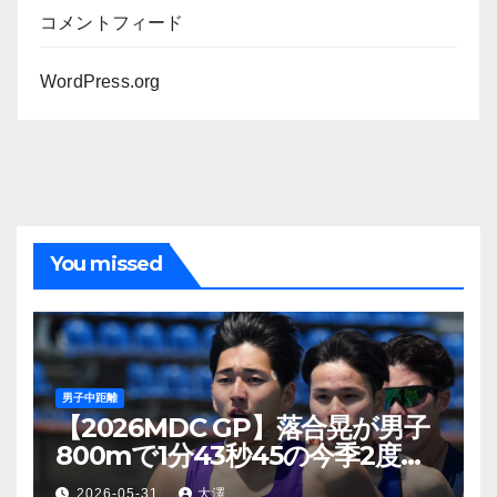
コメントフィード
WordPress.org
You missed
男子中距離
【2026MDC GP】落合晃が男子
800mで1分43秒45の今季2度目
となる日本新！現時点で世界シー
2026-05-31
大澤