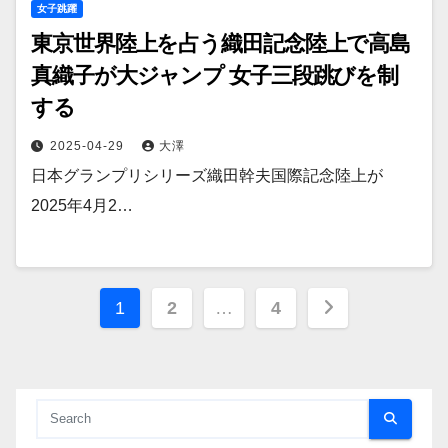
女子跳躍
東京世界陸上を占う織田記念陸上で高島
真織子が大ジャンプ 女子三段跳びを制
する
2025-04-29
大澤
日本グランプリシリーズ織田幹夫国際記念陸上が
2025年4月2…
投
1
2
…
4
稿
の
ペ