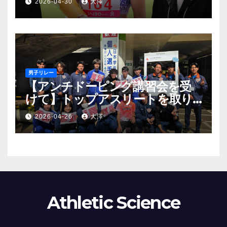
2026-04-30
大澤
祐美 アジア大会派遣標準記録を
突破
男子リレー
【アンチドーピング講習会を受
けて】トップアスリートを取り
巻く薬物の影と監視の目
2026-04-26
大澤
Athletic Science