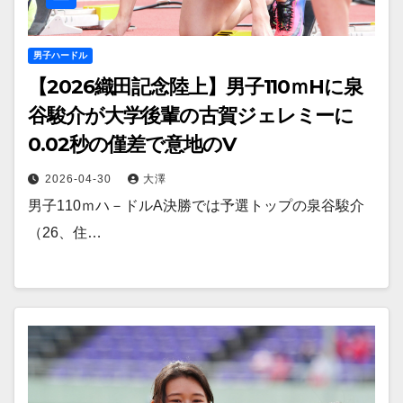
男子ハードル
【2026織田記念陸上】男子110ｍHに泉
谷駿介が大学後輩の古賀ジェレミーに
0.02秒の僅差で意地のV
2026-04-30
大澤
男子110ｍハ－ドルA決勝では予選トップの泉谷駿介
（26、住…