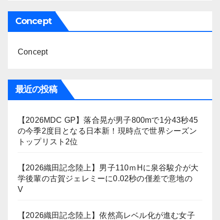
ー
Concept
ジ
送
Concept
り
最近の投稿
【2026MDC GP】落合晃が男子800mで1分43秒45
の今季2度目となる日本新！現時点で世界シーズン
トップリスト2位
【2026織田記念陸上】男子110ｍHに泉谷駿介が大
学後輩の古賀ジェレミーに0.02秒の僅差で意地の
V
【2026織田記念陸上】依然高レベル化が進む女子