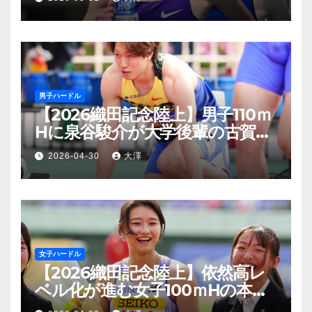
ズントップリスト2位
男子ハードル
【2026織田記念陸上】男子110ｍ
Hに泉谷駿介が大学後輩の古賀ジ
ェレミーに0.02秒の僅差で意地
2026-04-30
大澤
のV
女子ハードル
【2026織田記念陸上】依然高レ
ベル化が進む女子100ｍHの本格
シーズンインを制したのは田中