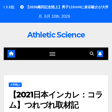
内
2026織田記念陸上】男子110ｍHに泉谷駿介が大学後輩の古賀ジェレミ
容
月. 8月 10th, 2026
を
ス
Athletic Science
キ
ッ
プ
大学陸上
【2021日本インカレ：コラ
ム】つれづれ取材記