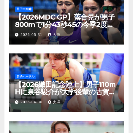
男子中距離
【2026MDC GP】落合晃が男子
800mで1分43秒45の今季2度目
となる日本新！現時点で世界シー
2026-05-31
大澤
ズントップリスト2位
男子ハードル
【2026織田記念陸上】男子110ｍ
Hに泉谷駿介が大学後輩の古賀ジ
ェレミーに0.02秒の僅差で意地
2026-04-30
大澤
のV