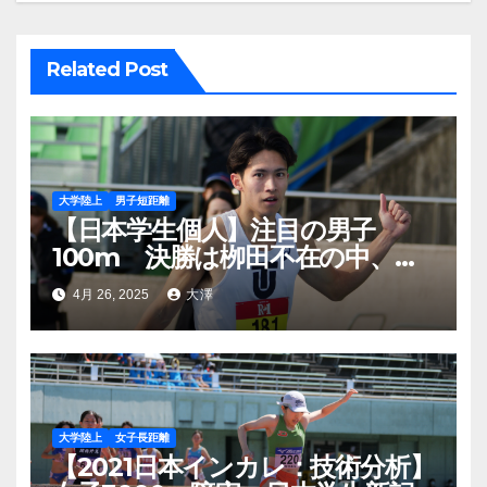
ョ
ン
Related Post
大学陸上
男子短距離
【日本学生個人】注目の男子
100m 決勝は栁田不在の中、大
石凌功（東洋・3年）が10秒19で
4月 26, 2025
大澤
優勝
大学陸上
女子長距離
【2021日本インカレ：技術分析】