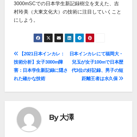
3000mSCでの日本学生新記録樹立を支えた、吉
村玲美（大東文化大）の技術に注目していくこと
にしよう。
投
【2021日本インカレ：
日本インカレにて福岡大・
技術分析】女子3000m障
兒玉が女子100mで日本歴
稿
害：日本学生新記録に隠さ
代3位の好記録、男子の短
ナ
れた確かな技術
距離王者は水久保
ビ
ゲ
ー
By
大澤
シ