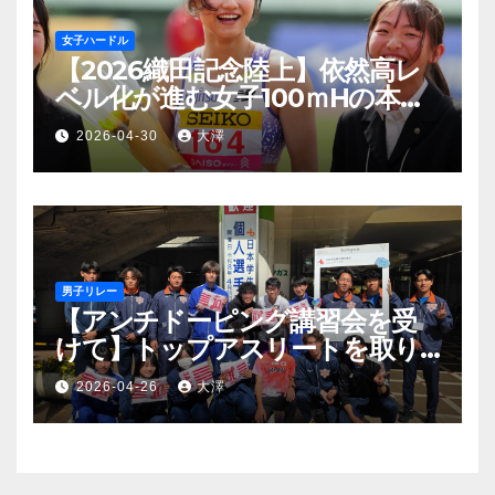
女子ハードル
【2026織田記念陸上】依然高レ
ベル化が進む女子100ｍHの本格
シーズンインを制したのは田中
2026-04-30
大澤
祐美 アジア大会派遣標準記録を
突破
男子リレー
【アンチドーピング講習会を受
けて】トップアスリートを取り
巻く薬物の影と監視の目
2026-04-26
大澤