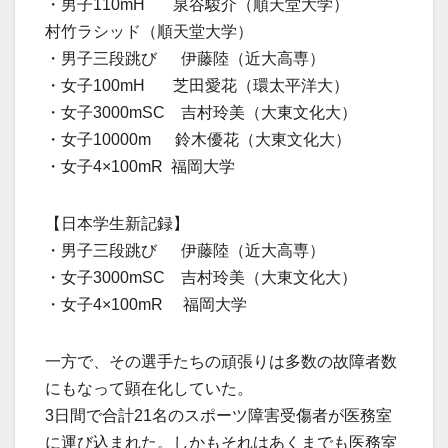
・男子110mH 泉谷駿介（順天堂大学）
村竹ラシッド（順天堂大学）
・男子三段跳び 伊藤陸（近大高専）
・女子100mH 芝田愛花（環太平洋大）
・女子3000mSC 吉村玲美（大東文化大）
・女子10000m 鈴木優花（大東文化大）
・女子4×100mR 福岡大学
【日本学生新記録】
・男子三段跳び 伊藤陸（近大高専）
・女子3000mSC 吉村玲美（大東文化大）
・女子4×100mR 福岡大学
一方で、その選手たちの頑張りは多数の故障者数
にもなって顕在化していた。
3日間で合計21名のスポーツ障害受傷者が医務室
に運び込まれた。しかもそれはあくまでも医務室