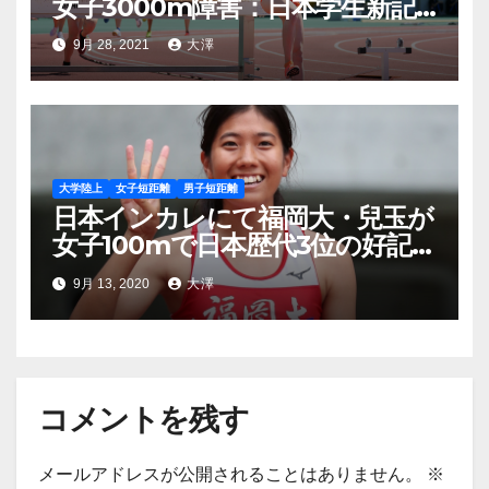
女子3000m障害：日本学生新記
録に隠された確かな技術
9月 28, 2021
大澤
大学陸上
女子短距離
男子短距離
日本インカレにて福岡大・兒玉が
女子100mで日本歴代3位の好記
録、男子の短距離王者は水久保
9月 13, 2020
大澤
コメントを残す
メールアドレスが公開されることはありません。
※