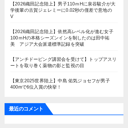
【2026織田記念陸上】男子110ｍHに泉谷駿介が大
学後輩の古賀ジェレミーに0.02秒の僅差で意地の
V
【2026織田記念陸上】依然高レベル化が進む女子
100ｍHの本格シーズンインを制したのは田中祐
美 アジア大会派遣標準記録を突破
【アンチドーピング講習会を受けて】トップアスリ
ートを取り巻く薬物の影と監視の目
【東京2025世界陸上】中島 佑気ジョセフが男子
400mで6位入賞の快挙！
最近のコメント