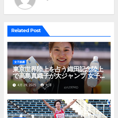
シ
ョ
ン
Related Post
女子跳躍
東京世界陸上を占う織田記念陸上
で高島真織子が大ジャンプ 女子
三段跳びを制する
4月 29, 2025
大澤