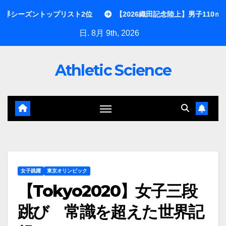
内
ップリスト2位
【2026織田記念陸上】男子110ｍHに泉谷駿介が
容
日. 8月 9th, 2026
を
ス
Athletic Science
キ
ッ
プ
女子跳躍
東京オリンピック
【Tokyo2020】女子三段
跳び 常識を超えた世界記