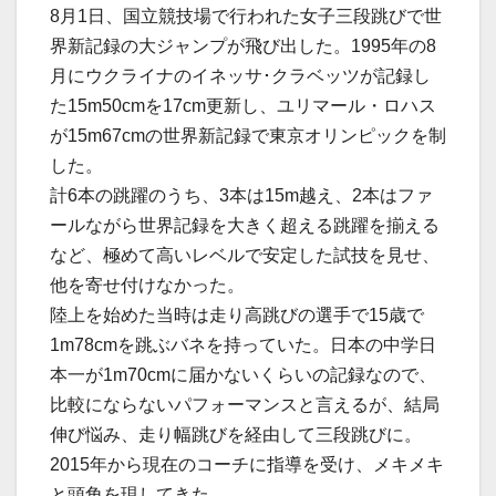
8月1日、国立競技場で行われた女子三段跳びで世
界新記録の大ジャンプが飛び出した。1995年の8
月にウクライナのイネッサ･クラベッツが記録し
た15m50cmを17cm更新し、ユリマール・ロハス
が15m67cmの世界新記録で東京オリンピックを制
した。
計6本の跳躍のうち、3本は15m越え、2本はファ
ールながら世界記録を大きく超える跳躍を揃える
など、極めて高いレベルで安定した試技を見せ、
他を寄せ付けなかった。
陸上を始めた当時は走り高跳びの選手で15歳で
1m78cmを跳ぶバネを持っていた。日本の中学日
本一が1m70cmに届かないくらいの記録なので、
比較にならないパフォーマンスと言えるが、結局
伸び悩み、走り幅跳びを経由して三段跳びに。
2015年から現在のコーチに指導を受け、メキメキ
と頭角を現してきた。