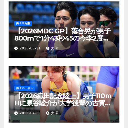
男子中距離
【2026MDC GP】落合晃が男子
800mで1分43秒45の今季2度目
となる日本新！現時点で世界シー
2026-05-31
大澤
ズントップリスト2位
男子ハードル
【2026織田記念陸上】男子110ｍ
Hに泉谷駿介が大学後輩の古賀ジ
ェレミーに0.02秒の僅差で意地
2026-04-30
大澤
のV