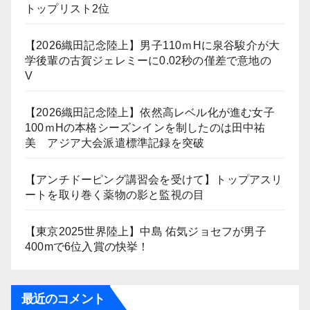
トップリスト2位
【2026織田記念陸上】男子110ｍHに泉谷駿介が大
学後輩の古賀ジェレミーに0.02秒の僅差で意地の
V
【2026織田記念陸上】依然高レベル化が進む女子
100ｍHの本格シーズンインを制したのは田中祐
美 アジア大会派遣標準記録を突破
【アンチドーピング講習会を受けて】トップアスリ
ートを取り巻く薬物の影と監視の目
【東京2025世界陸上】中島 佑気ジョセフが男子
400mで6位入賞の快挙！
最近のコメント