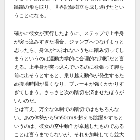
跳躍の形を取り、世界記録樹立を成し遂げたとい
うことになる。
確かに彼女が実行したように、ステップで上半身
が突っ込みすぎた場合、ジャンプへつなげようと
思ったら、身体がつぶれないうちに踏み切ってし
まうというのは運動力学的に合理的な判断だと言
える。上半身が突っ込んでいるのに欲張って脚を
前に出そうとすると、乗り越え動作が発生するた
め接地時間が長くなり、ブレーキが強くかかりす
ぎてしまう。さっさと次の踏切を済ませたほうが
いいのだ。
とは言え、万全な体制での踏切ではもちろんな
い。あの体勢から5m50cmを超える跳躍をすると
いうのは、彼女の空中動作が卓越したものである
ことは言うまでもないが、それを加味しても並大