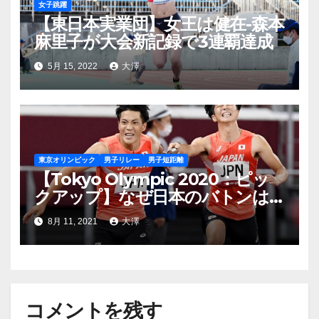
女子跳躍
【東日本実業団】女王は健在-森本
麻里子が大会新記録で3連覇達成
5月 15, 2022
大澤
東京オリンピック
男子リレー
男子短距離
【Tokyo Olympic 2020：ピッ
クアップ】なぜ日本のバトンは
つながらなかったか
8月 11, 2021
大澤
コメントを残す