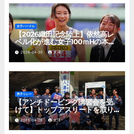
女子ハードル
【2026織田記念陸上】依然高レ
ベル化が進む女子100ｍHの本格
シーズンインを制したのは田中
2026-04-30
大澤
祐美 アジア大会派遣標準記録を
突破
男子リレー
【アンチドーピング講習会を受
けて】トップアスリートを取り
巻く薬物の影と監視の目
2026-04-26
大澤